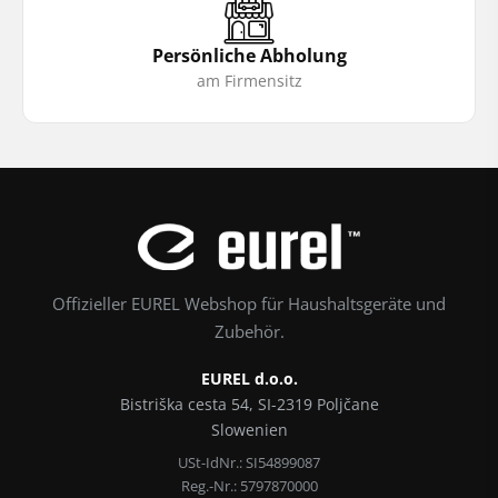
Persönliche Abholung
am Firmensitz
Offizieller EUREL Webshop für Haushaltsgeräte und
Zubehör.
EUREL d.o.o.
Bistriška cesta 54, SI-2319 Poljčane
Slowenien
USt-IdNr.: SI54899087
Reg.-Nr.: 5797870000