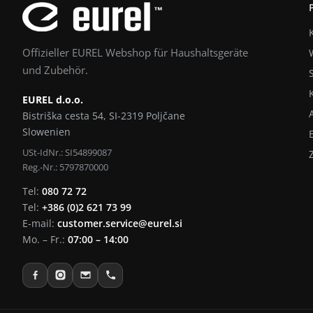
Offizieller EUREL Webshop für Haushaltsgeräte
und Zubehör.
EUREL d.o.o.
Bistriška cesta 54, SI-2319 Poljčane
Slowenien
USt-IdNr.: SI54899087
Reg.-Nr.: 5797870000
Tel:
080 72 72
Tel:
+386 (0)2 621 73 99
E-mail:
customer.service@eurel.si
Mo. – Fr.:
07:00 – 14:00