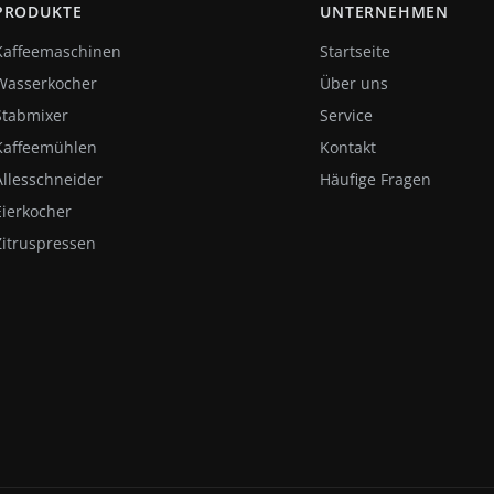
PRODUKTE
UNTERNEHMEN
Kaffeemaschinen
Startseite
Wasserkocher
Über uns
Stabmixer
Service
Kaffeemühlen
Kontakt
Allesschneider
Häufige Fragen
Eierkocher
Zitruspressen