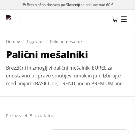
Brezplačna dostava po Sloveniji za nakupe nad 60 €
☰
Domov
/
Trgovina
/
Palični mešalniki
Palični mešalniki
Brezžični in zmogljivi palični mešalniki EUREL za
enostavno pripravo smutijev, omak in juh. Izbirajte
med linijami BASICLine, TRENDLine in PREMIUMLine.
Prikaz vseh 5 rezultatov