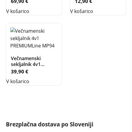
69,90
€
12,90
€
V košarico
V košarico
Večnamenski
sekljalnik 4v1
PREMIUMLine MP94
39,90
€
V košarico
Brezplačna dostava po Sloveniji