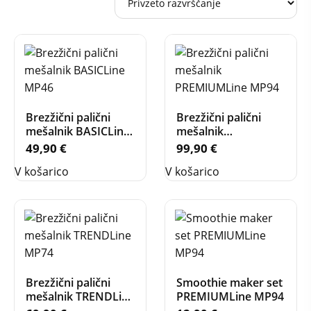
Brezžični palični
Brezžični palični
mešalnik BASICLine
mešalnik
MP46
PREMIUMLine MP94
49,90
€
99,90
€
V košarico
V košarico
Brezžični palični
Smoothie maker set
mešalnik TRENDLine
PREMIUMLine MP94
MP74