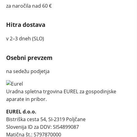
za naročila nad 60 €
Hitra dostava
v 2–3 dneh (SLO)
Osebni prevzem
na sedežu podjetja
Uradna spletna trgovina EUREL za gospodinjske
aparate in pribor.
EUREL d.o.o.
Bistriška cesta 54, SI-2319 Poljčane
Slovenija
ID za DDV: SI54899087
Matična št.: 5797870000