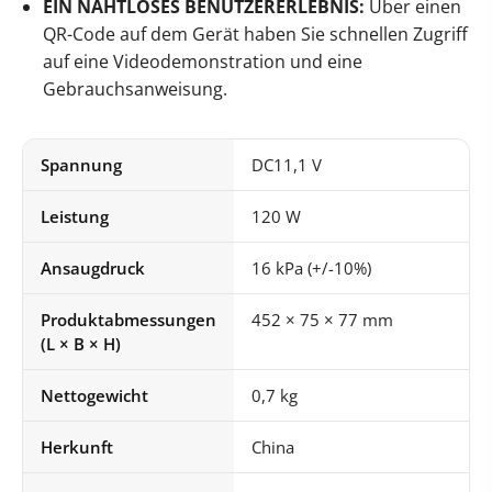
EIN NAHTLOSES BENUTZERERLEBNIS:
Über einen
QR-Code auf dem Gerät haben Sie schnellen Zugriff
auf eine Videodemonstration und eine
Gebrauchsanweisung.
Spannung
DC11,1 V
Leistung
120 W
Ansaugdruck
16 kPa (+/-10%)
Produktabmessungen
452 × 75 × 77 mm
(L × B × H)
Nettogewicht
0,7 kg
Herkunft
China