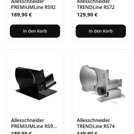
Allesschneider
Allesschneider
PREMIUMLine RS92
TRENDLine RS72
189,90
€
129,90
€
In den Korb
In den Korb
Allesschneider
Allesschneider
PREMIUMLine RS92
TRENDLine RS74
schwarz
189,90
€
149,90
€