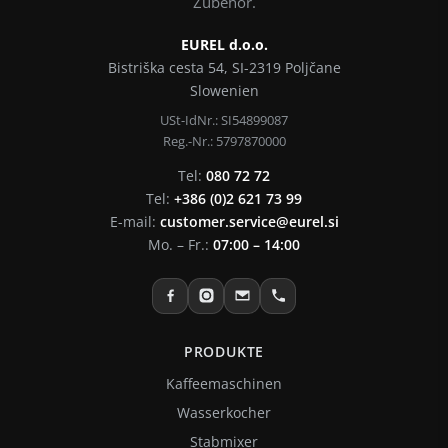
Zubehör.
EUREL d.o.o.
Bistriška cesta 54, SI-2319 Poljčane
Slowenien
USt-IdNr.: SI54899087
Reg.-Nr.: 5797870000
Tel:
080 72 72
Tel:
+386 (0)2 621 73 99
E-mail:
customer.service@eurel.si
Mo. – Fr.:
07:00 – 14:00
PRODUKTE
Kaffeemaschinen
Wasserkocher
Stabmixer