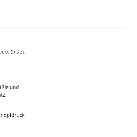
cke (bis zu
äßig und
tz.
 Knopfdruck,