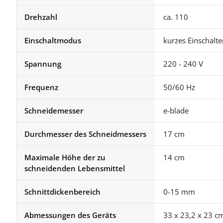
Drehzahl
ca. 110
Einschaltmodus
kurzes Einschalte
Spannung
220 - 240 V
Frequenz
50/60 Hz
Schneidemesser
e-blade
Durchmesser des Schneidmessers
17 cm
Maximale Höhe der zu
14 cm
schneidenden Lebensmittel
Schnittdickenbereich
0-15 mm
Abmessungen des Geräts
33 x 23,2 x 23 c