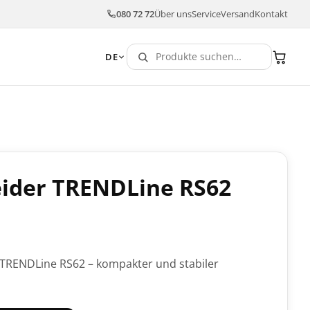
080 72 72
Über uns
Service
Versand
Kontakt
DE
eider TRENDLine RS62
 TRENDLine RS62 – kompakter und stabiler