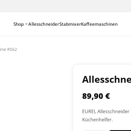
Shop
Allesschneider
Stabmixer
Kaffeemaschinen
ine RS62
Allesschn
89,90
€
EUREL Allesschneider
Küchenhelfer.