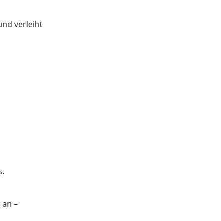
nd verleiht
s.
 an –