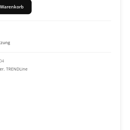
 Warenkorb
tzung
04
er
,
TRENDLine