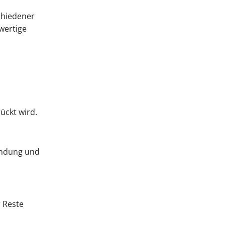
schiedener
wertige
ückt wird.
wendung und
r Reste