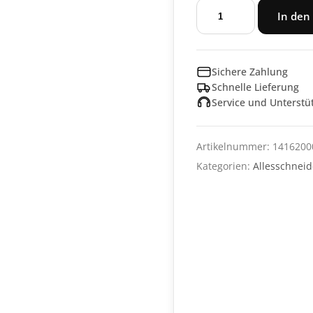
Allesschneider
In den
TRENDLine
RS62
Menge
Sichere Zahlung
Schnelle Lieferung
Service und Unterstü
Artikelnummer:
1416200
Kategorien:
Allesschneid