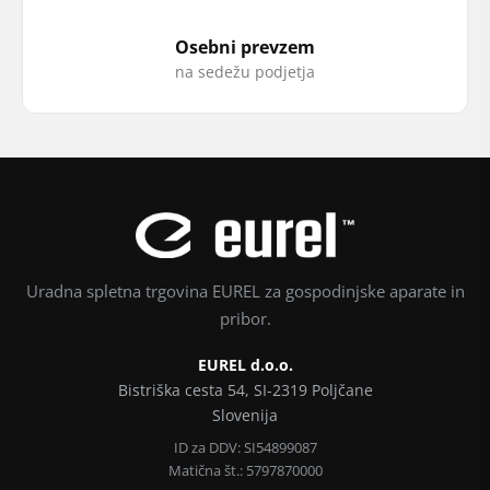
Osebni prevzem
na sedežu podjetja
Uradna spletna trgovina EUREL za gospodinjske aparate in
pribor.
EUREL d.o.o.
Bistriška cesta 54, SI-2319 Poljčane
Slovenija
ID za DDV: SI54899087
Matična št.: 5797870000