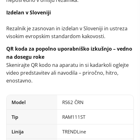
neposredno v ohišju rezalnika.
Izdelan v Sloveniji
Rezalnik je zasnovan in izdelan v Sloveniji in ustreza
visokim evropskim standardom kakovosti.
QR koda za popolno uporabniško izkušnjo – vedno
na dosegu roke
Skenirajte QR kodo na aparatu in si kadarkoli oglejte
video predstavitev ali navodila – priročno, hitro,
enostavno.
Model
RS62 ČRN
Tip
RAM111ST
Linija
TRENDLine