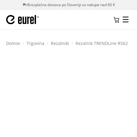
Brezplačna dostava po Sloveniji za nakupe nad 60 €
☰
Domov
/
Trgovina
/
Rezalniki
/
Rezalnik TRENDLine RS62