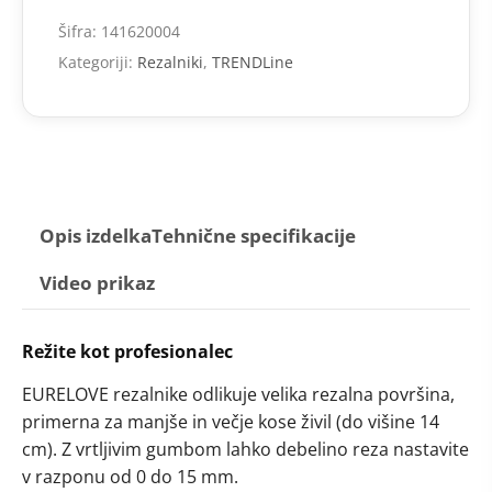
Šifra:
141620004
Kategoriji:
Rezalniki
,
TRENDLine
Opis izdelka
Tehnične specifikacije
Video prikaz
Režite kot profesionalec
EURELOVE rezalnike odlikuje velika rezalna površina,
primerna za manjše in večje kose živil (do višine 14
cm). Z vrtljivim gumbom lahko debelino reza nastavite
v razponu od 0 do 15 mm.