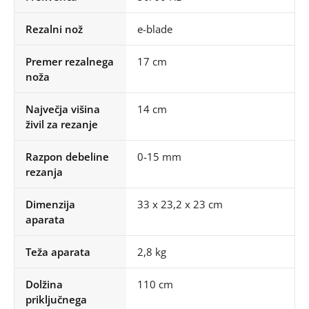
Rezalni nož
e-blade
Premer rezalnega
17 cm
noža
Največja višina
14 cm
živil za rezanje
Razpon debeline
0-15 mm
rezanja
Dimenzija
33 x 23,2 x 23 cm
aparata
Teža aparata
2,8 kg
Dolžina
110 cm
priključnega