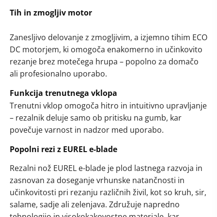
Tih in zmogljiv motor
Zanesljivo delovanje z zmogljivim, a izjemno tihim ECO
DC motorjem, ki omogoča enakomerno in učinkovito
rezanje brez motečega hrupa – popolno za domačo
ali profesionalno uporabo.
Funkcija trenutnega vklopa
Trenutni vklop omogoča hitro in intuitivno upravljanje
– rezalnik deluje samo ob pritisku na gumb, kar
povečuje varnost in nadzor med uporabo.
Popolni rezi z EUREL e-blade
Rezalni nož EUREL e-blade je plod lastnega razvoja in
zasnovan za doseganje vrhunske natančnosti in
učinkovitosti pri rezanju različnih živil, kot so kruh, sir,
salame, sadje ali zelenjava. Združuje napredno
tehnologijo in visokokakovostne materiale, kar