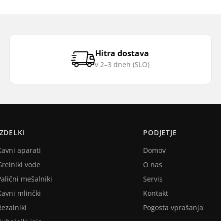
Hitra dostava
v 2–3 dneh (SLO)
IZDELKI
PODJETJE
Kavni aparati
Domov
Grelniki vode
O nas
Palični mešalniki
Servis
Kavni mlinčki
Kontakt
Rezalniki
Pogosta vprašanja