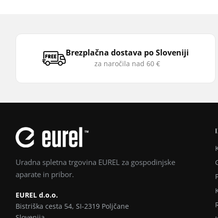
Brezplačna dostava po Sloveniji
za naročila nad 60 €
Uradna spletna trgovina EUREL za gospodinjske
aparate in pribor.
EUREL d.o.o.
Bistriška cesta 54, SI-2319 Poljčane
Slovenija