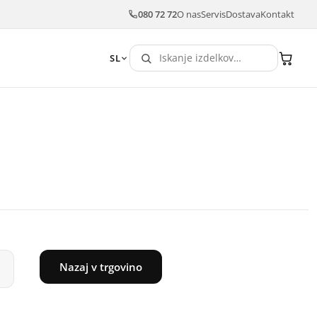
080 72 72
O nas
Servis
Dostava
Kontakt
SL
Nazaj v trgovino