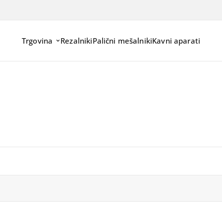
Trgovina
Rezalniki
Palični mešalniki
Kavni aparati