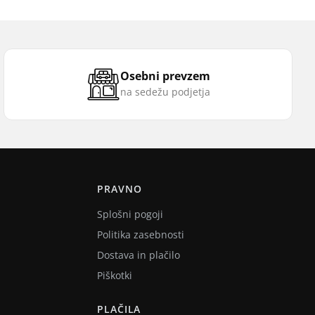
Osebni prevzem
na sedežu podjetja
PRAVNO
Splošni pogoji
Politika zasebnosti
Dostava in plačilo
Piškotki
PLAČILA