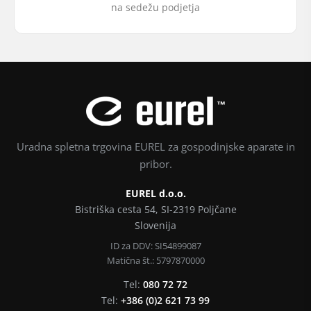
na sedežu podjetja
Uradna spletna trgovina EUREL za gospodinjske aparate in
pribor.
EUREL d.o.o.
Bistriška cesta 54, SI-2319 Poljčane
Slovenija
ID za DDV: SI54899087
Matična št.: 5797870000
Tel:
080 72 72
Tel:
+386 (0)2 621 73 99