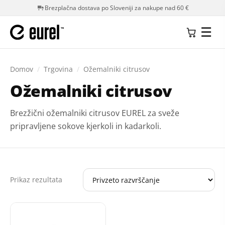
Brezplačna dostava po Sloveniji za nakupe nad 60 €
☰
Domov
/
Trgovina
/
Ožemalniki citrusov
Ožemalniki citrusov
Brezžični ožemalniki citrusov EUREL za sveže
pripravljene sokove kjerkoli in kadarkoli.
Prikaz rezultata