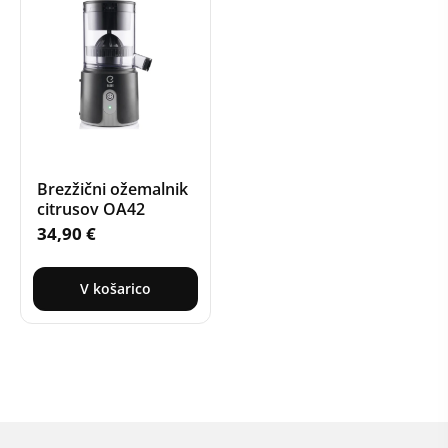
Brezžični ožemalnik
citrusov OA42
34,90
€
V košarico