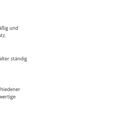
äßig und
tz.
alter ständig
schiedener
wertige