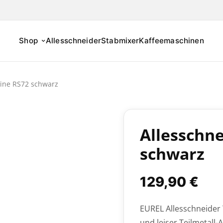
Shop
Allesschneider
Stabmixer
Kaffeemaschinen
ine RS72 schwarz
Allesschn
schwarz
129,90
€
EUREL Allesschneider 
und leiser Teilmetall-