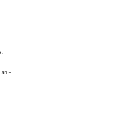
s.
 an –