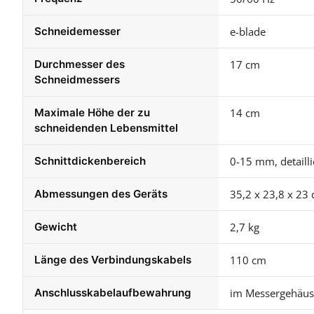
Schneidemesser
e-blade
Durchmesser des
17 cm
Schneidmessers
Maximale Höhe der zu
14 cm
schneidenden Lebensmittel
Schnittdickenbereich
0-15 mm, detailli
Abmessungen des Geräts
35,2 x 23,8 x 23
Gewicht
2,7 kg
Länge des Verbindungskabels
110 cm
Anschlusskabelaufbewahrung
im Messergehäus