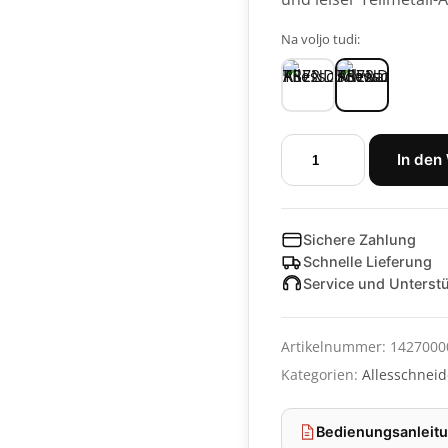
Na voljo tudi:
Allesschneider
In den
TRENDLine
RS72
schwarz
Sichere Zahlung
Menge
Schnelle Lieferung
Service und Unterst
Artikelnummer:
1427000
Kategorien:
Allesschneid
Bedienungsanleitu