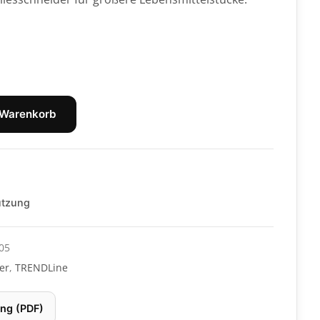
 Warenkorb
ützung
05
er
,
TRENDLine
ng (PDF)