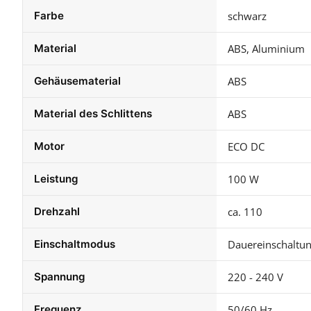
Farbe
schwarz
Material
ABS, Aluminium
Gehäusematerial
ABS
Material des Schlittens
ABS
Motor
ECO DC
Leistung
100 W
Drehzahl
ca. 110
Einschaltmodus
Dauereinschaltu
Spannung
220 - 240 V
Frequenz
50/60 Hz