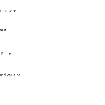
ückt wird.
here
r Reste
nd verleiht