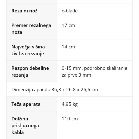
Rezalni nož
e-blade
Premer rezalnega
17 cm
noža
Največja višina
14 cm
živil za rezanje
Razpon debeline
0-15 mm, podrobno skaliranje
rezanja
za prve 3 mm
Dimenzija aparata 36,3 x 26,8 x 26,6 cm
Teža aparata
4,95 kg
Dolžina
110 cm
priključnega
kabla