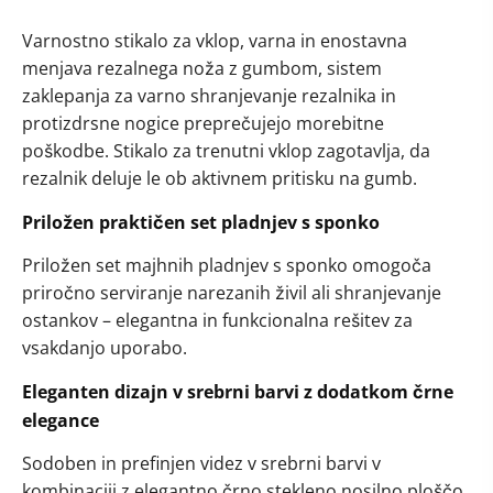
Varnostno stikalo za vklop, varna in enostavna
menjava rezalnega noža z gumbom, sistem
zaklepanja za varno shranjevanje rezalnika in
protizdrsne nogice preprečujejo morebitne
poškodbe. Stikalo za trenutni vklop zagotavlja, da
rezalnik deluje le ob aktivnem pritisku na gumb.
Priložen praktičen set pladnjev s sponko
Priložen set majhnih pladnjev s sponko omogoča
priročno serviranje narezanih živil ali shranjevanje
ostankov – elegantna in funkcionalna rešitev za
vsakdanjo uporabo.
Eleganten dizajn v srebrni barvi z dodatkom črne
elegance
Sodoben in prefinjen videz v srebrni barvi v
kombinaciji z elegantno črno stekleno nosilno ploščo