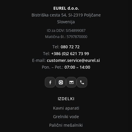
EUREL d.o.o.
Bistriška cesta 54, SI-2319 Poljčane
Slovenija
ID za DDV: SI54899087
Matična št.: 5797870000
Tel:
080 72 72
Tel:
+386 (0)2 621 73 99
E-mail:
customer.service@eurel.si
Pon. – Pet.:
07:00 – 14:00
IZDELKI
Kavni aparati
Grelniki vode
Palični mešalniki