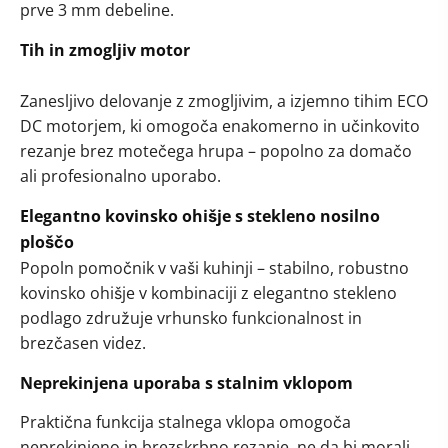
prve 3 mm debeline.
Tih in zmogljiv motor
Zanesljivo delovanje z zmogljivim, a izjemno tihim ECO
DC motorjem, ki omogoča enakomerno in učinkovito
rezanje brez motečega hrupa – popolno za domačo
ali profesionalno uporabo.
Elegantno kovinsko ohišje s stekleno nosilno
ploščo
Popoln pomočnik v vaši kuhinji – stabilno, robustno
kovinsko ohišje v kombinaciji z elegantno stekleno
podlago združuje vrhunsko funkcionalnost in
brezčasen videz.
Neprekinjena uporaba s stalnim vklopom
Praktična funkcija stalnega vklopa omogoča
neprekinjeno in brezskrbno rezanje, ne da bi morali