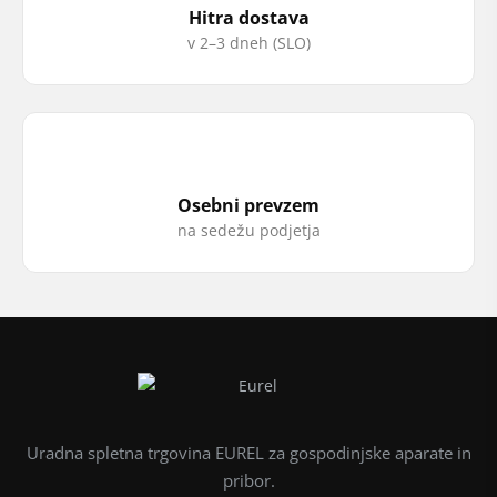
Hitra dostava
v 2–3 dneh (SLO)
Osebni prevzem
na sedežu podjetja
Uradna spletna trgovina EUREL za gospodinjske aparate in
pribor.