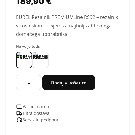
189,90
€
EUREL Rezalnik PREMIUMLine RS92 – rezalnik
s kovinskim ohišjem za najbolj zahtevnega
domačega uporabnika.
Na voljo tudi:
Rezalnik
Dodaj v košarico
PREMIUMLine
RS92
količina
Varno plačilo
Hitra dostava
Servis in podpora